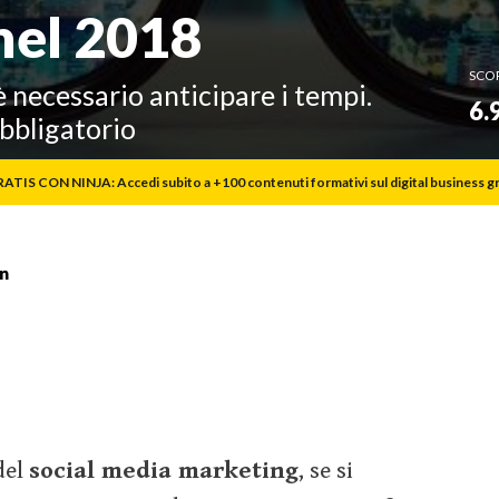
nel 2018
IT
Talent Management
Welfare
SCO
è necessario anticipare i tempi.
6.
obbligatorio
ATIS CON NINJA: Accedi subito a +100 contenuti formativi sul digital business gr
Linkedin
del
social media marketing
, se si