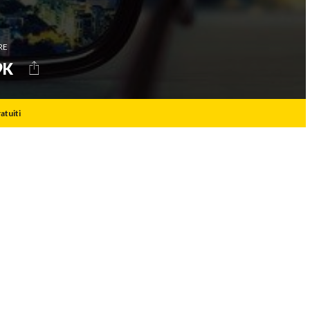
Oracle
Snapchat
RE
Tesla
SHARE
9K
TikTok
Twitter
atuiti
Virgin
YouTube