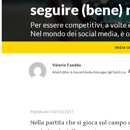
seguire (bene) 
Marketing Strategy
Marketing Tools
Per essere competitivi, a volte 
Media
Nel mondo dei social media, è 
Social Media Marketing
Relazioni Pubbliche
INIZIA GR
Webinar
Guide
Valerio Faedda
Web Editor & Social Media Manager @Club Esse
Pubblicato il 02/10/2017
Nella partita che si gioca sul campo 