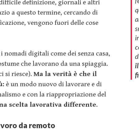
f
fficile definizione, giornali e altri
q
azio a questo termine, cercando di
a
ficazione, vengono fuori delle cose
s
i
c
i nomadi digitali come dei senza casa,
d
costume che lavorano da una spiaggia.
il
i si riesce).
Ma la verità è che il
f
ù:
è un modo nuovo di lavorare e di
malismo e con la riappropriazione del
 scelta lavorativa differente
.
lavoro da remoto