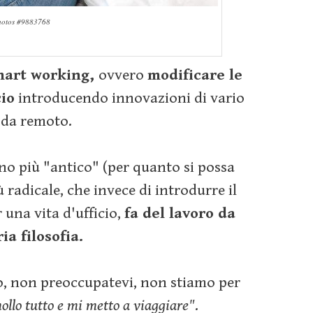
hotos #9883768
mart working,
ovvero
modificare le
cio
introducendo innovazioni di vario
e da remoto.
o più "antico" (per quanto si possa
ù radicale, che invece di introdurre il
una vita d'ufficio,
fa del lavoro da
ia filosofia.
o, non preoccupatevi, non stiamo per
ollo tutto e mi metto a viaggiare"
.