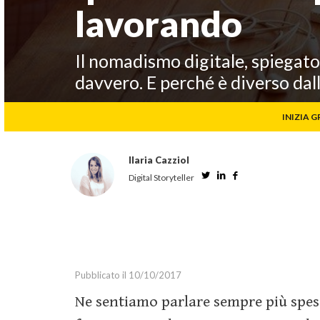
lavorando
Marketing Strategy
Marketing Tools
Il nomadismo digitale, spiegato
Media
davvero. E perché è diverso da
Social Media Marketing
Relazioni Pubbliche
INIZIA GR
Webinar
Guide
Ilaria Cazziol
Twitter
Linkedin
Facebook
Digital Storyteller
Pubblicato il 10/10/2017
Ne sentiamo parlare sempre più spe