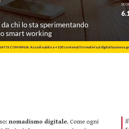
SCO
IT
Talent Management
6.
Welfare
 da chi lo sta sperimentando
llo smart working
ATIS CON NINJA: Accedi subito a +100 contenuti formativi sul digital business gr
I
sso:
nomadismo digitale
. Come ogni