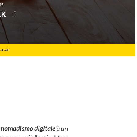
RE
Oracle
SHARE
1K
Snapchat
Tesla
TikTok
Twitter
atuiti
Virgin
YouTube
l
nomadismo digitale
è un