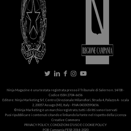
Ninja Magazine è una testata registrata presso il Tribunale di Salerno n. 14/08 -
Codice ISSN 2704-6656
Editore: Ninja Marketing Srl, Centro Direzionale Milanofiori, Strada 4, Palazzo A - scala
2, 20057 Assago (MI), Italy - P.IVA 04330590656.
© Ninja Marketing è un marchio registrato, tutti i diritti sono riservati
Puoi ripubblicare i contenuti citando e linkando la fonte nel rispetto della
Licenza
Creative Commons
PRIVACY POLICY
,
CONDIZIONI D’USO
E
COOKIE POLICY
Share
Share
Share
Send
POR Campania FESR 2014-2020