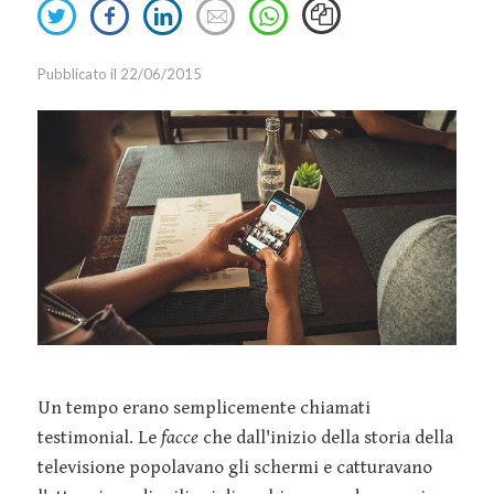
Share
Share
Share
Send
Event
Retail
Oracle
Smart
on
on
on
an
Marketing
Sales
Snapchat
Working
Twitter
Facebook
Linkedin
email
Pubblicato il 22/06/2015
Innovazione
IT
Tesla
Talent
Marketing
TikTok
Management
Strategy
Twitter
Welfare
Marketing
Virgin
Tools
YouTube
Media
Relazioni
Pubbliche
Social Media
Un tempo erano semplicemente chiamati
Marketing
testimonial. Le
facce
che dall'inizio della storia della
Webinar
televisione popolavano gli schermi e catturavano
Guide