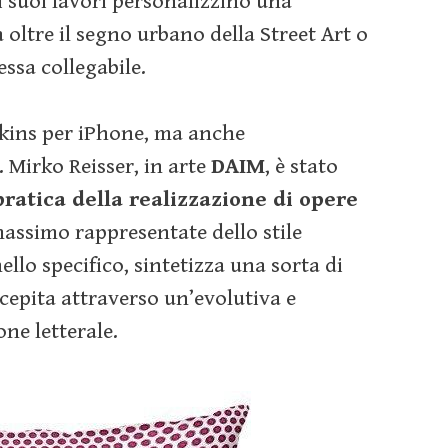
i suoi lavori personalizzino una
oltre il segno urbano della Street Art o
essa collegabile.
skins per iPhone, ma anche
. Mirko Reisser, in arte
DAIM
, è stato
pratica della realizzazione di opere
 massimo rappresentate dello stile
nello specifico, sintetizza una sorta di
rcepita attraverso un’evolutiva e
ne letterale.