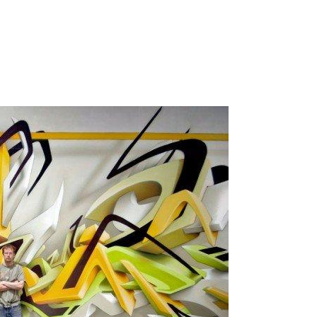
IT
Talent Management
Welfare