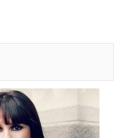
IT
Talent Management
Welfare