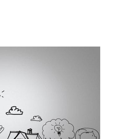
IT
Talent Management
Welfare