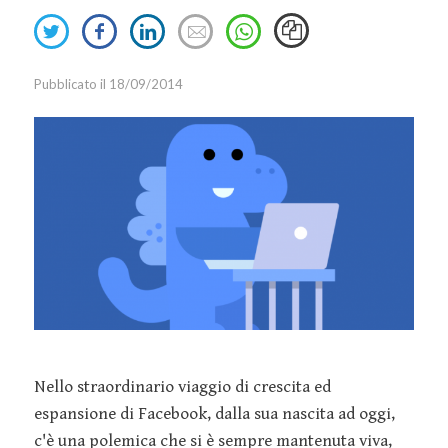
Event
Retail
Oracle
Smart
Share
Share
Share
Send
Marketing
Sales
Snapchat
on
on
on
an
Working
Twitter
Facebook
Linkedin
email
Innovazione
IT
Tesla
Pubblicato il 18/09/2014
Talent
Marketing
TikTok
Management
Strategy
Twitter
Welfare
Marketing
Virgin
Tools
YouTube
Media
Social Media
Marketing
Relazioni
Pubbliche
Nello straordinario viaggio di crescita ed
Guide
espansione di Facebook, dalla sua nascita ad oggi,
Webinar
c'è una polemica che si è sempre mantenuta viva,