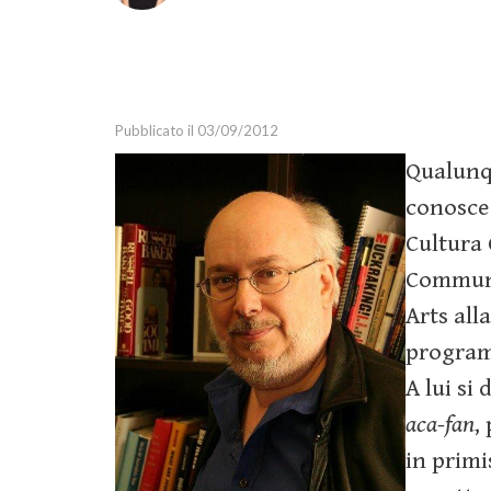
Marketing Strategy
Marketing Tools
Media
Pubblicato il 03/09/2012
Relazioni Pubbliche
Social Media Marketing
Qualunq
Webinar
conosce 
Guide
Cultura 
Communi
Arts all
program
A lui si
aca-fan
,
in primi