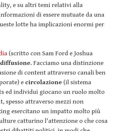
y, e su altri temi relativi alla
d informazioni di essere mutuate da una
queste lotte ha implicazioni enormi per
dia
(scritto con Sam Ford e Joshua
diffusione
. Facciamo una distinzione
fusione di content attraverso canali ben
rporate) e
circolazione
(il sistema
s ed individui giocano un ruolo molto
nt, spesso attraverso mezzi non
rking esercitano un impatto molto più
ulture catturino l'attenzione o che cosa
stri dibattiti politici, in modi che