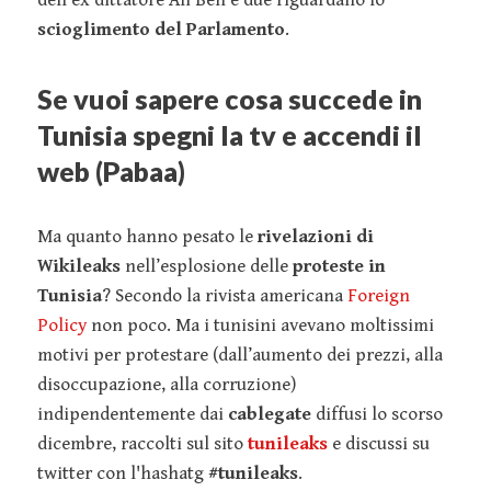
dell'ex dittatore Ali Ben e due riguardano lo
scioglimento del Parlamento
.
Se vuoi sapere cosa succede in
Tunisia spegni la tv e accendi il
web (Pabaa)
Ma quanto hanno pesato le
rivelazioni di
Wikileaks
nell’esplosione delle
proteste in
Tunisia
? Secondo la rivista americana
Foreign
Policy
non poco. Ma i tunisini avevano moltissimi
motivi per protestare (dall’aumento dei prezzi, alla
disoccupazione, alla corruzione)
indipendentemente dai
cablegate
diffusi lo scorso
dicembre, raccolti sul sito
tunileaks
e discussi su
twitter con l'hashatg
#tunileaks
.