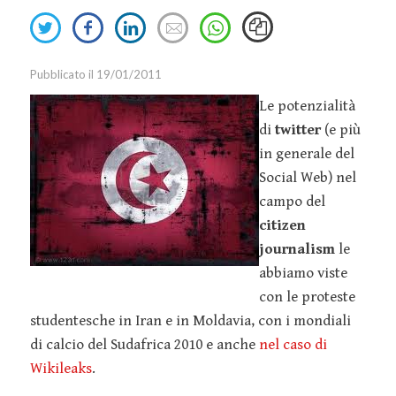
Event
Retail
Oracle
Smart
Share
Share
Share
Send
Marketing
Sales
Snapchat
on
on
on
an
Working
Twitter
Facebook
Linkedin
email
Innovazione
IT
Tesla
Pubblicato il 19/01/2011
Talent
Marketing
TikTok
Le potenzialità
Management
di
twitter
(e più
Strategy
Twitter
Welfare
in generale del
Marketing
Virgin
Social Web) nel
Tools
YouTube
campo del
Media
citizen
Relazioni
journalism
le
Pubbliche
abbiamo viste
con le proteste
Social Media
studentesche in Iran e in Moldavia, con i mondiali
Marketing
di calcio del Sudafrica 2010 e anche
nel caso di
Webinar
Wikileaks
.
Guide