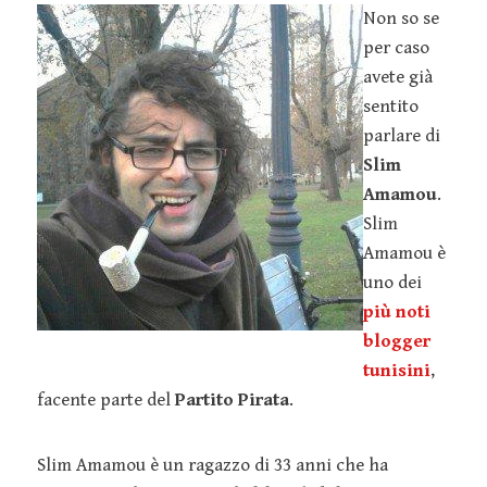
Non so se
per caso
avete già
sentito
parlare di
Slim
Amamou
.
Slim
Amamou è
uno dei
più noti
blogger
tunisini
,
facente parte del
Partito Pirata
.
Slim Amamou è un ragazzo di 33 anni che ha