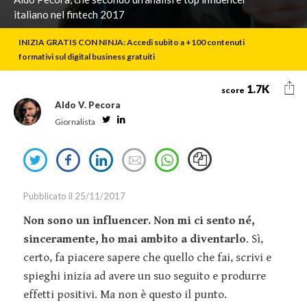
Event
Retail
Oracle
italiano nel fintech 2017
Smart
Marketing
Sales
Snapchat
Working
INIZIA GRATIS CON NINJA: Accedi subito a +100 contenuti
Innovazione
formativi sul digital business gratuiti
IT
Tesla
Talent
Marketing
TikTok
S
Management
1.7K
score
Strategy
Twitter
Aldo V. Pecora
Welfare
Twitter
Linkedin
Giornalista
Marketing
Virgin
Tools
YouTube
Share
Share
Share
Send
Media
on
on
on
an
Social Media
Twitter
Facebook
Linkedin
email
Pubblicato il 25/11/2017
Marketing
Non sono un influencer. Non mi ci sento né,
Relazioni
sinceramente, ho mai ambito a diventarlo
. Sì,
Pubbliche
certo, fa piacere sapere che quello che fai, scrivi e
spieghi inizia ad avere un suo seguito e produrre
Guide
effetti positivi. Ma non è questo il punto.
Webinar