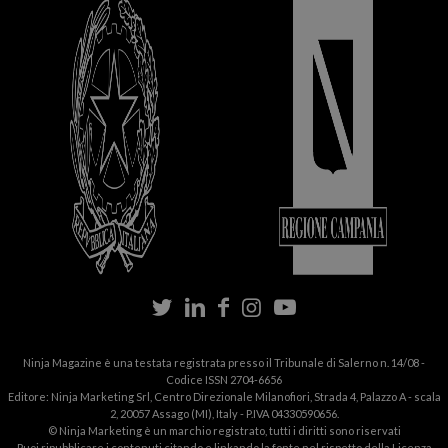
Ninja Magazine è una testata registrata presso il Tribunale di Salerno n. 14/08 -
Codice ISSN 2704-6656
Editore: Ninja Marketing Srl, Centro Direzionale Milanofiori, Strada 4, Palazzo A - scala
2, 20057 Assago (MI), Italy - P.IVA 04330590656.
© Ninja Marketing è un marchio registrato, tutti i diritti sono riservati
Puoi ripubblicare i contenuti citando e linkando la fonte nel rispetto della
Licenza