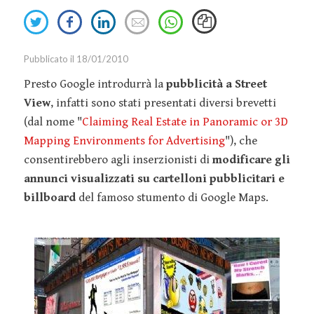
Event
Retail
Oracle
Smart
Share
Share
Share
Send
Marketing
Sales
Snapchat
on
on
on
an
Working
Twitter
Facebook
Linkedin
email
Innovazione
IT
Tesla
Pubblicato il 18/01/2010
Talent
Marketing
TikTok
Presto Google introdurrà la
pubblicità a Street
Management
View
, infatti sono stati presentati diversi brevetti
Strategy
Twitter
Welfare
(dal nome "
Claiming Real Estate in Panoramic or 3D
Marketing
Virgin
Mapping Environments for Advertising
"), che
Tools
YouTube
consentirebbero agli inserzionisti di
modificare gli
Media
annunci visualizzati su cartelloni pubblicitari e
Relazioni
billboard
del famoso stumento di Google Maps.
Pubbliche
Social Media
Marketing
Webinar
Guide