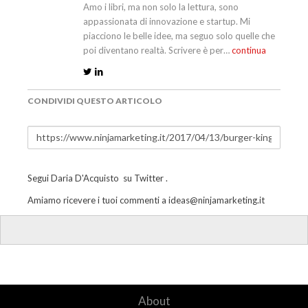
Amo i libri, ma non solo la lettura, sono
appassionata di innovazione e startup. Mi
piacciono le belle idee, ma seguo solo quelle che
poi diventano realtà. Scrivere è per…
continua
CONDIVIDI QUESTO ARTICOLO
Segui
Daria D'Acquisto
su
Twitter
.
Amiamo ricevere i tuoi commenti a
ideas@ninjamarketing.it
About