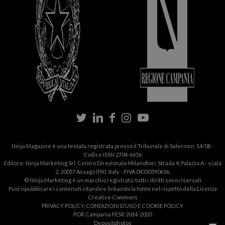
Ninja Magazine è una testata registrata presso il Tribunale di Salerno n. 14/08 -
Codice ISSN 2704-6656
Editore: Ninja Marketing Srl, Centro Direzionale Milanofiori, Strada 4, Palazzo A - scala
2, 20057 Assago (MI), Italy - P.IVA 04330590656.
© Ninja Marketing è un marchio registrato, tutti i diritti sono riservati
Puoi ripubblicare i contenuti citando e linkando la fonte nel rispetto della
Licenza
Creative Commons
PRIVACY POLICY
,
CONDIZIONI D’USO
E
COOKIE POLICY
Share
Share
Share
Send
POR Campania FESR 2014-2020
on
on
on
an
Depositphotos