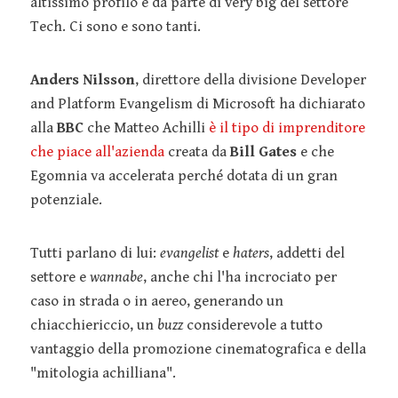
altissimo profilo e da parte di very big del settore
Tech. Ci sono e sono tanti.
Anders Nilsson
, direttore della divisione Developer
and Platform Evangelism di Microsoft ha dichiarato
alla
BBC
che Matteo Achilli
è il tipo di imprenditore
che piace all'azienda
creata da
Bill Gates
e che
Egomnia va accelerata perché dotata di un gran
potenziale.
Tutti parlano di lui:
evangelist
e
haters
, addetti del
settore e
wannabe
, anche chi l'ha incrociato per
caso in strada o in aereo, generando un
chiacchiericcio, un
buzz
considerevole a tutto
vantaggio della promozione cinematografica e della
"mitologia achilliana".