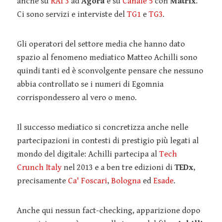
anche su
RAI 3
ad
Agorà
e su
Canale 5
con
Matrix
.
Ci sono servizi e interviste del
TG1
e
TG3
.
Gli operatori del settore media che hanno dato
spazio al fenomeno mediatico Matteo Achilli sono
quindi tanti ed è sconvolgente pensare che nessuno
abbia controllato se i numeri di Egomnia
corrispondessero al vero o meno.
Il successo mediatico si concretizza anche nelle
partecipazioni in contesti di prestigio più legati al
mondo del digitale: Achilli partecipa al
Tech
Crunch Italy
nel 2013 e a ben tre edizioni di
TEDx
,
precisamente
Ca' Foscari
,
Bologna
ed
Esade
.
Anche qui nessun fact-checking, apparizione dopo