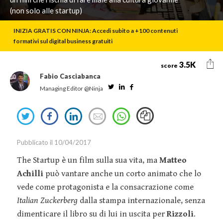
Event
Retail
Oracle
(non solo alle startup)
Smart
Marketing
Sales
Snapchat
Working
INIZIA GRATIS CON NINJA: Accedi subito a +100 contenuti
Innovazione
formativi sul digital business gratuiti
IT
Tesla
Talent
Marketing
TikTok
S
Management
3.5K
score
Strategy
Twitter
Fabio Casciabanca
Welfare
Twitter
Linkedin
Facebook
Managing Editor @Ninja
Marketing
Virgin
Tools
YouTube
Share
Share
Share
Send
Media
on
on
on
an
Relazioni
Twitter
Facebook
Linkedin
email
Pubblicato il 10/04/2017
Pubbliche
The Startup è un film sulla sua vita, ma
Matteo
Social Media
Achilli
può vantare anche un corto animato che lo
Marketing
vede come protagonista e la consacrazione come
Italian Zuckerberg
dalla stampa internazionale, senza
Webinar
dimenticare il libro su di lui in uscita per
Rizzoli
.
Guide