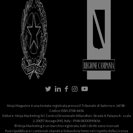
Ninja Magazine è una testata registrata presso il Tribunale di Salerno n. 14/08 -
Codice ISSN 2704-6656
Editore: Ninja Marketing Srl, Centro Direzionale Milanofiori, Strada 4, Palazzo A - scala
2, 20057 Assago (MI), Italy - P.IVA 04330590656.
© Ninja Marketing è un marchio registrato, tutti i diritti sono riservati
Puoi ripubblicare i contenuti citando e linkando la fonte nel rispetto della
Licenza