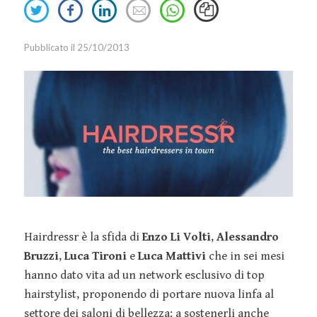
Share
Share
Share
Send
Event
Retail
Oracle
Smart
on
on
on
an
Marketing
Sales
Snapchat
Working
Twitter
Facebook
Linkedin
email
Pubblicato il 25/10/2013
Innovazione
IT
Tesla
Talent
Marketing
TikTok
Management
Strategy
Twitter
Welfare
Marketing
Virgin
Tools
YouTube
Media
Relazioni
Pubbliche
Hairdressr è la sfida di
Enzo Li Volti
,
Alessandro
Social Media
Bruzzi
,
Luca Tironi
e
Luca Mattivi
che in sei mesi
Marketing
hanno dato vita ad un network esclusivo di top
Webinar
hairstylist, proponendo di portare nuova linfa al
Guide
settore dei saloni di bellezza; a sostenerli anche