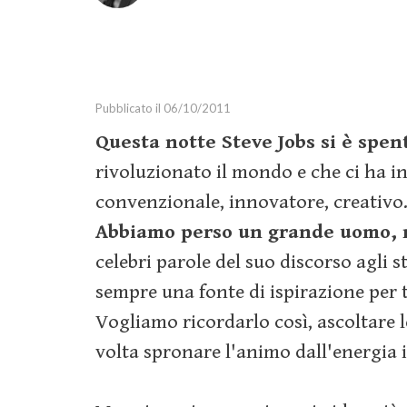
Marketing Strategy
Marketing Tools
Media
Pubblicato il 06/10/2011
Social Media Marketing
Relazioni Pubbliche
Questa notte Steve Jobs si è spen
Guide
rivoluzionato il mondo e che ci ha i
Webinar
convenzionale, innovatore, creativo
Abbiamo perso un grande uomo, 
celebri parole del suo discorso agli
sempre una fonte di ispirazione per
Vogliamo ricordarlo così, ascoltare l
volta spronare l'animo dall'energia